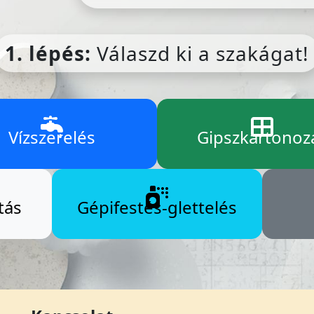
1. lépés:
Válaszd ki a szakágat!
Vízszerelés
Gipszkartonoz
tás
Gépifestés-glettelés