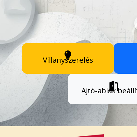
Villanyszerelés
Ajtó-ablak beállí