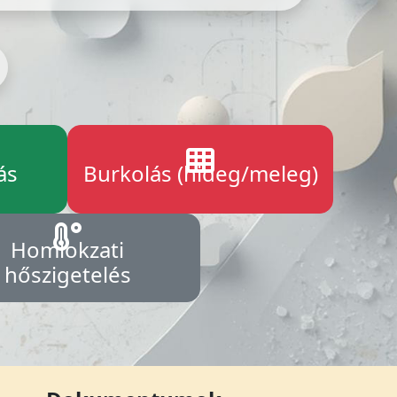
ás
Burkolás (hideg/meleg)
Homlokzati
hőszigetelés