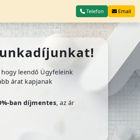
Telefon
Email
munkadíjunkat!
, hogy leendő Ügyfeleink
bb árat kapjanak
0%-ban díjmentes
, az ár